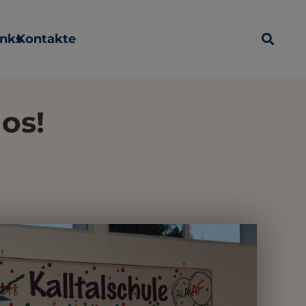
inks
Kontakte
los!