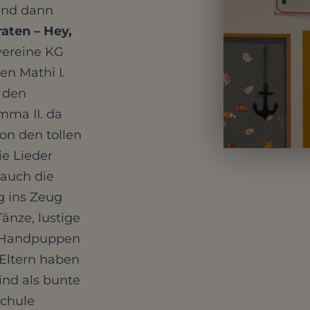
und dann
raten – Hey,
svereine KG
en Mathi I.
t den
Emma II. da
on den tollen
e Lieder
auch die
ig ins Zeug
Tänze, lustige
t Handpuppen
 Eltern haben
ind als bunte
schule