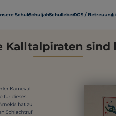
nsere Schule
Schuljahr
Schulleben
OGS / Betreuung
L
 Kalltalpiraten sind 
eder Karneval
o für dieses
 Arnolds hat zu
n Schlachtruf