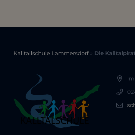
Kalltallschule Lammersdorf
»
Die Kalltalpira
Im
02
sc