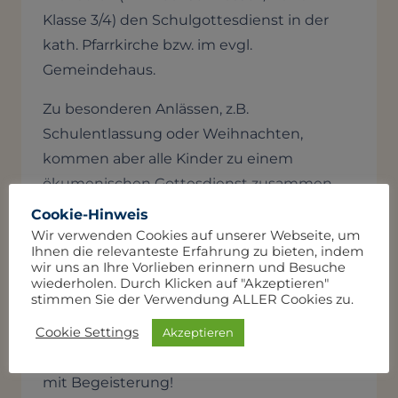
Klasse 3/4) den Schulgottesdienst in der
kath. Pfarrkirche bzw. im evgl.
Gemeindehaus.
Zu besonderen Anlässen, z.B.
Schulentlassung oder Weihnachten,
kommen aber alle Kinder zu einem
ökumenischen Gottesdienst zusammen,
um gemeinsam zu feiern, zu beten und zu
Cookie-Hinweis
singen. Zu diesem Anlass bringen sich die
Wir verwenden Cookies auf unserer Webseite, um
Ihnen die relevanteste Erfahrung zu bieten, indem
Kinder selbst mit dem Vorlesen von Texten,
wir uns an Ihre Vorlieben erinnern und Besuche
Fürbitten oder dem Vorspielen kleiner
wiederholen. Durch Klicken auf "Akzeptieren"
stimmen Sie der Verwendung ALLER Cookies zu.
Stücke ein. Die bekannten Lieder, die in
Cookie Settings
einer schulinternen Liedermappe
Akzeptieren
zusammengestellt sind, singen die Kinder
mit Begeisterung!