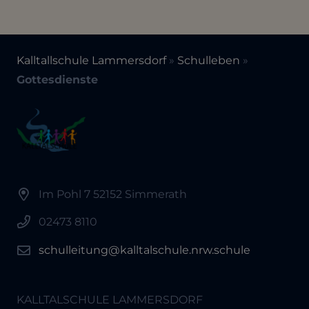
Kalltallschule Lammersdorf
»
Schulleben
»
Gottesdienste
Im Pohl 7 52152 Simmerath
02473 8110
schulleitung@kalltalschule.nrw.schule
KALLTALSCHULE LAMMERSDORF