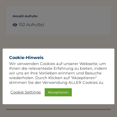
Anzahl Aufrufe:
152
Aufruf(e)
Vorheriger Beitrag
Nächster Beitrag
Cookie-Hinweis
Wir verwenden Cookies auf unserer Webseite, um
Ihnen die relevanteste Erfahrung zu bieten, indem
wir uns an Ihre Vorlieben erinnern und Besuche
Besuch aus England in
wiederholen. Durch Klicken auf "Akzeptieren"
stimmen Sie der Verwendung ALLER Cookies zu.
der Schildkrötenklasse
Cookie Settings
Akzeptieren