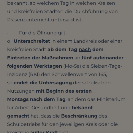
bekannt, ab welchem Tag in welchen Kreisen
und kreisfreien Städten die Durchführung von
Präsenzunterricht untersagt ist.
· Für die
Öffnung
gilt:
o
Unterschreitet
in einem Landkreis oder einer
kreisfreien Stadt
ab dem Tag
nach
dem
Eintreten der Maßnahmen
an
fünf aufeinander
folgenden Werktagen
(Mo-Sa) die Sieben-Tage-
Inzidenz (RKI) den Schwellenwert von 165,
so
endet die Untersagung
der schulischen
Nutzungen
mit Beginn des ersten
Montags
nach dem Tag
, an dem das Ministerium
für Arbeit, Gesundheit und
bekannt
gemacht
hat, dass die
Beschränkung
des
Schulbetriebs für den jeweiligen Kreis oder die
kreisfreie
außer Kraft
tritt.