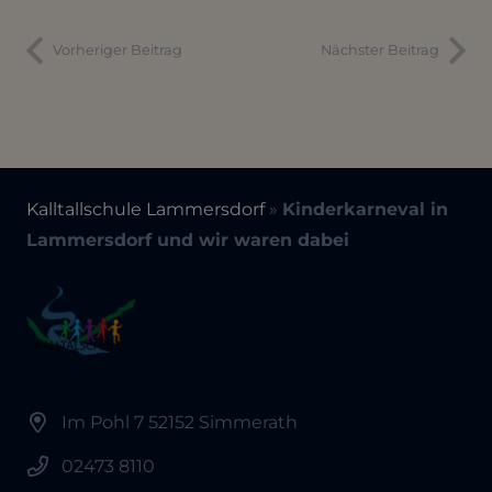
Vorheriger Beitrag
Nächster Beitrag
Kalltallschule Lammersdorf
»
Kinderkarneval in
Lammersdorf und wir waren dabei
Im Pohl 7 52152 Simmerath
02473 8110