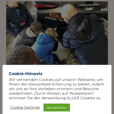
Cookie-Hinweis
Wir verwenden Cookies auf unserer Webseite, um
Ihnen die relevanteste Erfahrung zu bieten, indem
wir uns an Ihre Vorlieben erinnern und Besuche
wiederholen. Durch Klicken auf "Akzeptieren"
stimmen Sie der Verwendung ALLER Cookies zu.
Cookie Settings
Akzeptieren