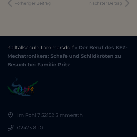
Vorheriger Beitrag
Nächster Beitrag
Kalltallschule Lammersdorf
»
Der Beruf des KFZ-
Mechatronikers: Schafe und Schildkröten zu
Besuch bei Familie Pritz
Im Pohl 7 52152 Simmerath
02473 8110