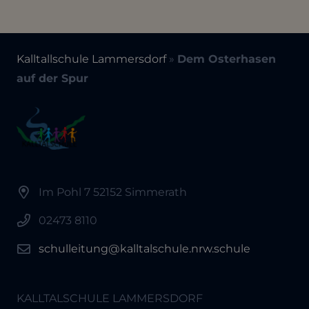
Kalltallschule Lammersdorf
»
Dem Osterhasen
auf der Spur
Im Pohl 7 52152 Simmerath
02473 8110
schulleitung@kalltalschule.nrw.schule
KALLTALSCHULE LAMMERSDORF