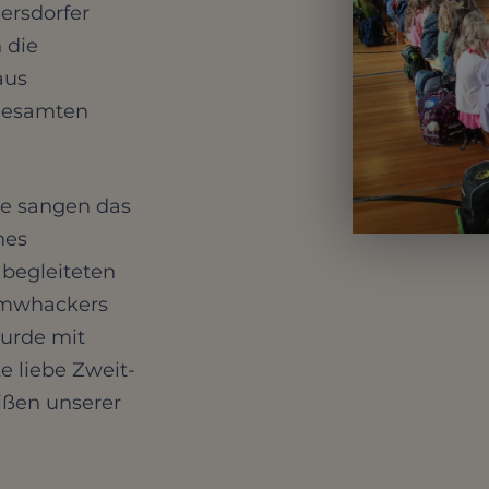
ersdorfer
 die
aus
 gesamten
e sangen das
hes
begleiteten
oomwhackers
wurde mit
 liebe Zweit-
ißen unserer