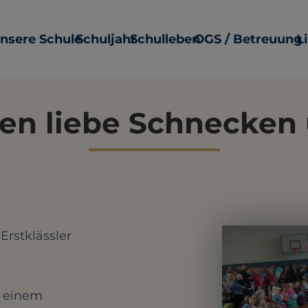
nsere Schule
Schuljahr
Schulleben
OGS / Betreuung
L
n liebe Schnecken 
Erstklässler
t einem