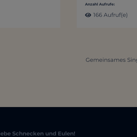
Anzahl Aufrufe:
166
Aufruf(e)
Gemeinsames Sing
ebe Schnecken und Eulen!