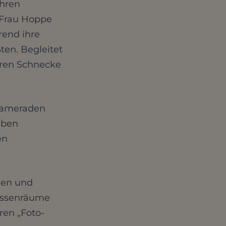
ihren
 Frau Hoppe
rend ihre
ßten. Begleitet
eren Schnecke
nkameraden
aben
en
ien und
assenräume
ren „Foto-