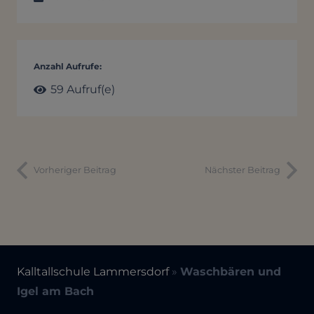
Anzahl Aufrufe:
59
Aufruf(e)
Vorheriger Beitrag
Nächster Beitrag
Kalltallschule Lammersdorf
»
Waschbären und
Igel am Bach