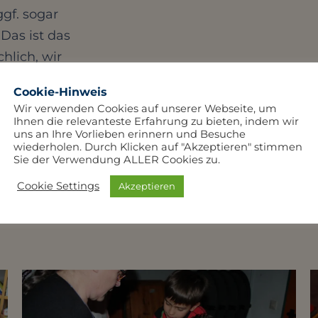
gf. sogar
Das ist das
hlich, wir
befruchtet!
Cookie-Hinweis

Wir verwenden Cookies auf unserer Webseite, um
Ihnen die relevanteste Erfahrung zu bieten, indem wir
uns an Ihre Vorlieben erinnern und Besuche
wiederholen. Durch Klicken auf "Akzeptieren" stimmen
Sie der Verwendung ALLER Cookies zu.
Cookie Settings
Akzeptieren