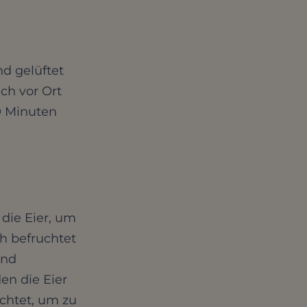
d gelüftet
ch vor Ort
20 Minuten
 die Eier, um
ch befruchtet
und
n die Eier
chtet, um zu