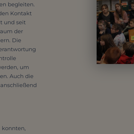
n begleiten.
 den Kontakt
t und seit
raum der
ern. Die
Verantwortung
trolle
werden, um
en. Auch die
m anschließend
n konnten,