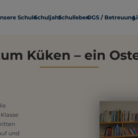
nsere Schule
Schuljahr
Schulleben
OGS / Betreuung
L
zum Küken – ein Oste
die
 Klasse
ritten
auf und