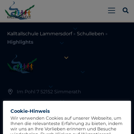
Kalltallschule Lammersdorf
»
Schulleben
»
Highlights
Im Pohl 7 52152 Simmerath
02473 8110
Cookie-Hinweis
schulleitung@kalltalschule.nrw.schule
Wir verwenden Cookies auf unserer Webseite, um
Ihnen die relevanteste Erfahrung zu bieten, indem
wir uns an Ihre Vorlieben erinnern und Besuche