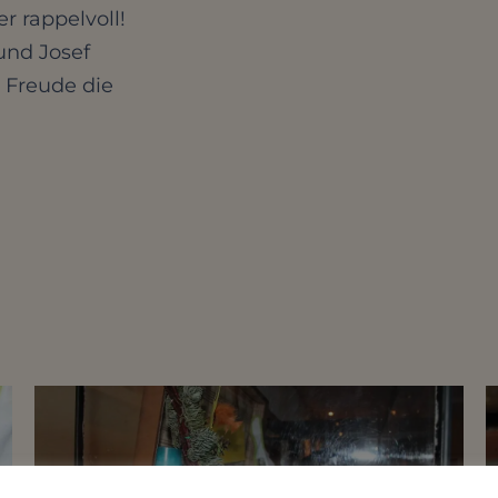
er rappelvoll!
 und Josef
t Freude die