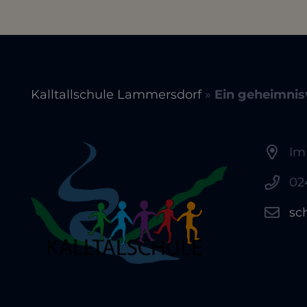
Kalltallschule Lammersdorf
»
Ein geheimnisv
Im
02
sc