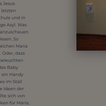
s Jesus
 letzten
chule und in
age Asyl. Was
s anzuschauen
lesen. So
selchen Maria
. Oder, dass
 beleuchten
 das Baby
, ein Handy
es im Stall
ie Ideen der
lte sich von
ken für Maria,