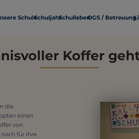
nsere Schule
Schuljahr
Schulleben
OGS / Betreuung
L
isvoller Koffer geh
an die
eppten einen
offer von
 noch für ihre