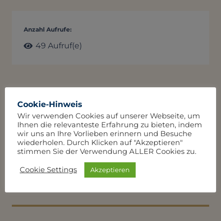
Anzahl Aufrufe:
49
Aufruf(e)
Vorheriger Beitrag
Nächster Beitrag
Cookie-Hinweis
Wir verwenden Cookies auf unserer Webseite, um
Ihnen die relevanteste Erfahrung zu bieten, indem
wir uns an Ihre Vorlieben erinnern und Besuche
Die Waschbären im
wiederholen. Durch Klicken auf "Akzeptieren"
stimmen Sie der Verwendung ALLER Cookies zu.
Wald
Cookie Settings
Akzeptieren