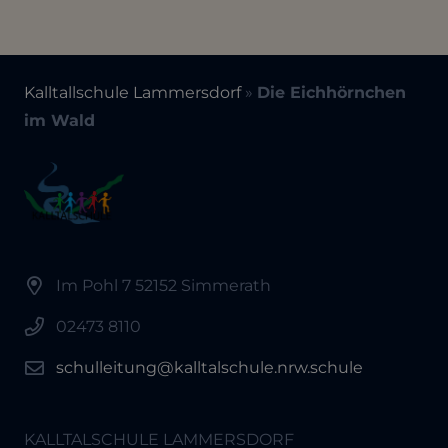
Kalltallschule Lammersdorf
»
Die Eichhörnchen
im Wald
Im Pohl 7 52152 Simmerath
02473 8110
schulleitung@kalltalschule.nrw.schule
KALLTALSCHULE LAMMERSDORF