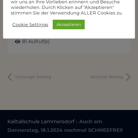
vor 3 Jahren
wir uns an Ihre Vorlieben erinnern und Besuche
wiederholen. Durch Klicken auf "Akzeptieren"
stimmen Sie der Verwendung ALLER Cookies zu.
Cookie Settings
Akzeptieren
Anzahl Aufrufe:
81
Aufruf(e)
Vorheriger Beitrag
Nächster Beitrag
Kalltallschule Lammersdorf
»
Auch am
Donnerstag, 18.1.2024 nochmal SCHNEEFREI!