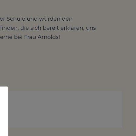
erer Schule und würden den
nden, die sich bereit erklären, uns
erne bei Frau Arnolds!