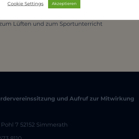
Cookie Settings
Akzeptieren
zum Lüften und zum Sportunterricht
rdervereinssitzung und Aufruf zur Mitwirkung
 Pohl 7 52152 Simmerath
473 8110