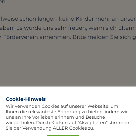
en.
eilweise schon länger- keine Kinder mehr an uns
en. Es würde uns sehr freuen, wenn sich Eltern fi
 Förderverein annehmen. Bitte melden Sie sich g
Cookie-Hinweis
Anzahl Aufrufe:
Wir verwenden Cookies auf unserer Webseite, um
Ihnen die relevanteste Erfahrung zu bieten, indem wir
33
Aufruf(e)
uns an Ihre Vorlieben erinnern und Besuche
wiederholen. Durch Klicken auf "Akzeptieren" stimmen
Sie der Verwendung ALLER Cookies zu.