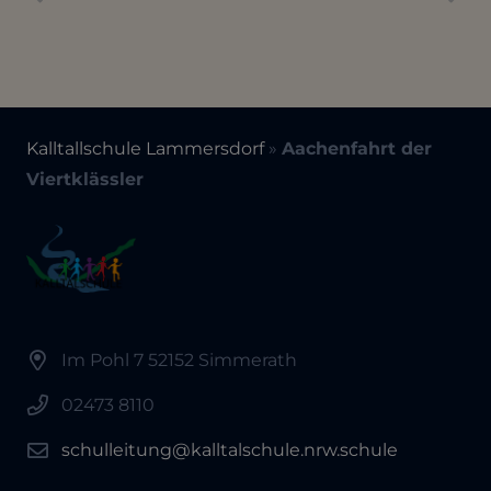
Kalltallschule Lammersdorf
»
Aachenfahrt der
Viertklässler
Im Pohl 7 52152 Simmerath
02473 8110
schulleitung@kalltalschule.nrw.schule