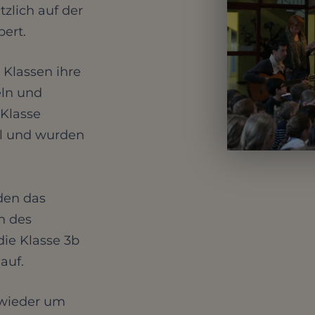
zlich auf der
ert.
 Klassen ihre
eln und
 Klasse
hl und wurden
den das
ch des
die Klasse 3b
auf.
wieder um