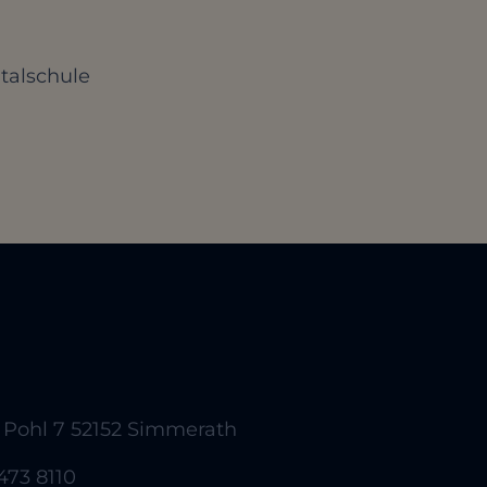
ltalschule
 Pohl 7 52152 Simmerath
473 8110