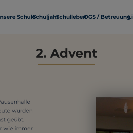
nsere Schule
Schuljahr
Schulleben
OGS / Betreuung
L
2. Advent
 Pausenhalle
eute wurden
st geübt.
or wie immer