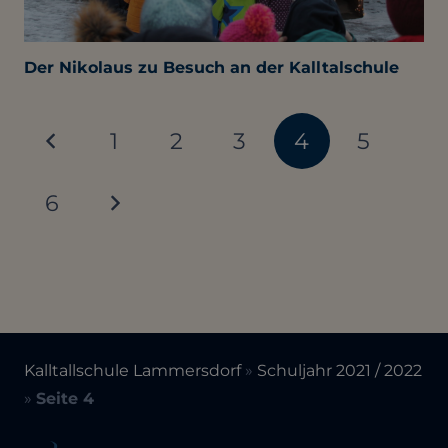
Der Nikolaus zu Besuch an der Kalltalschule
1
2
3
4
5
6
Kalltallschule Lammersdorf
»
Schuljahr 2021 / 2022
»
Seite 4