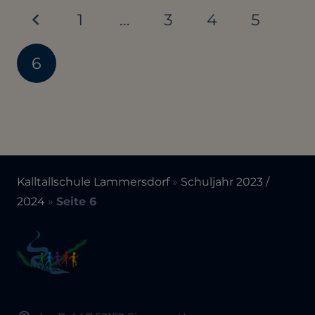
1
…
3
4
5
6
Kalltallschule Lammersdorf
»
Schuljahr 2023 /
2024
»
Seite 6